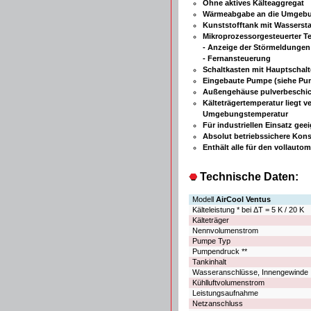
Ohne aktives Kälteaggregat
Wärmeabgabe an die Umgebu
Kunststofftank mit Wasserst
Mikroprozessorgesteuerter Te
- Anzeige der Störmeldungen
- Fernansteuerung
Schaltkasten mit Hauptschalt
Eingebaute Pumpe (siehe Pu
Außengehäuse pulverbeschich
Kälteträgertemperatur liegt v
Umgebungstemperatur
Für industriellen Einsatz gee
Absolut betriebssichere Kons
Enthält alle für den vollaut
Technische Daten:
Modell
AirCool Ventus
Kälteleistung * bei ΔT = 5 K / 20 K
Kälteträger
Nennvolumenstrom
Pumpe Typ
Pumpendruck **
Tankinhalt
Wasseranschlüsse, Innengewinde
Kühlluftvolumenstrom
Leistungsaufnahme
Netzanschluss