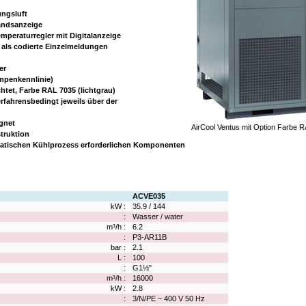
ngsluft
andsanzeige
mperaturregler mit Digitalanzeige
 als codierte Einzelmeldungen
er
mpenkennlinie)
tet, Farbe RAL 7035 (lichtgrau)
erfahrensbedingt jeweils über der
ignet
AirCool Ventus mit Option Farbe 
truktion
omatischen Kühlprozess erforderlichen Komponenten
ACVE035
kW :
35.9 / 144
:
Wasser / water
m³/h :
6.2
:
P3-AR11B
bar :
2.1
L :
100
:
G1½"
m³/h :
16000
kW :
2.8
:
3/N/PE ~ 400 V 50 Hz