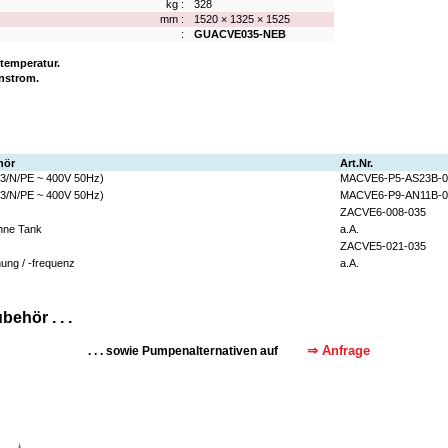
kg :
328
mm :
1520 × 1325 × 1525
:
GUACVE035-NEB
temperatur.
nstrom.
hör
Art.Nr.
3/N/PE ~ 400V 50Hz)
MACVE6-P5-AS23B-0
3/N/PE ~ 400V 50Hz)
MACVE6-P9-AN11B-0
ZACVE6-008-035
hne Tank
a.A.
ZACVE5-021-035
ung / -frequenz
a.A.
ehör . . .
⇒ Anfrage
. . . sowie Pumpenalternativen auf