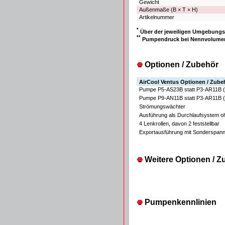
Gewicht
Außenmaße (B × T × H)
Artikelnummer
*
Über der jeweiligen Umgebungs
**
Pumpendruck bei Nennvolume
Optionen / Zubehör
AirCool Ventus Optionen / Zube
Pumpe P5-AS23B statt P3-AR11B (
Pumpe P9-AN11B statt P3-AR11B (
Strömungswächter
Ausführung als Durchlaufsystem o
4 Lenkrollen, davon 2 feststellbar
Exportausführung mit Sonderspann
Weitere Optionen / Zub
Pumpenkennlinien