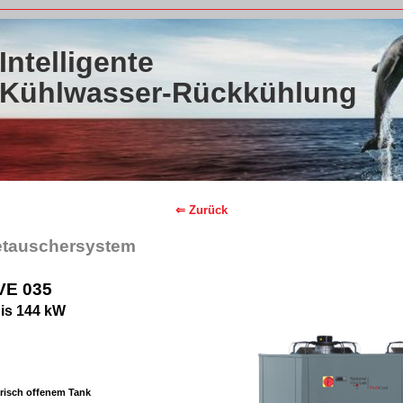
Intelligente
Kühlwasser-Rückkühlung
⇐ Zurück
etauschersystem
VE 035
bis 144 kW
risch offenem Tank