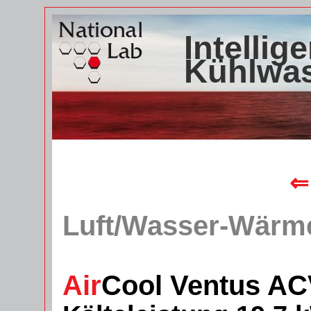
Intellig
Kühlwa
⇐
Luft/Wasser-Wärm
Air
Cool Ventus AC