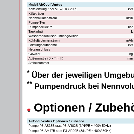
Modell
AirCool Ventus
Kälteleistung * bei ΔT = 5 K / 20 K
kW 
Kälteträger
Nennvolumenstrom
m³/h 
Pumpe Typ
Pumpendruck **
bar 
Tankinhalt
L 
Wasseranschlüsse, Innengewinde
Kühlluftvolumenstrom
m³/h 
Leistungsaufnahme
kW 
Netzanschluss
Gewicht
kg 
Außenmaße (B × T × H)
mm 
Artikelnummer
*
Über der jeweiligen Umgeb
**
Pumpendruck bei Nennvol
Optionen / Zubeh
AirCool Ventus Optionen / Zubehör
Pumpe P5-AS13B statt P3-AR02B (3/N/PE ~ 400V 50Hz)
Pumpe P8-AM47B statt P3-AR02B (3/N/PE ~ 400V 50Hz)