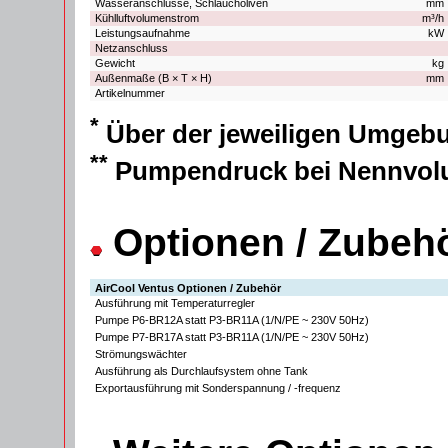
Wasseranschlüsse, Schlaucholiven
mm 
Kühlluftvolumenstrom
m³/h 
Leistungsaufnahme
kW 
Netzanschluss
Gewicht
kg 
Außenmaße (B × T × H)
mm 
Artikelnummer
*
Über der jeweiligen Umgeb
**
Pumpendruck bei Nennvol
Optionen / Zubeh
AirCool Ventus Optionen / Zubehör
Ausführung mit Temperaturregler
Pumpe P6-BR12A statt P3-BR11A (1/N/PE ~ 230V 50Hz)
Pumpe P7-BR17A statt P3-BR11A (1/N/PE ~ 230V 50Hz)
Strömungswächter
Ausführung als Durchlaufsystem ohne Tank
Exportausführung mit Sonderspannung / -frequenz