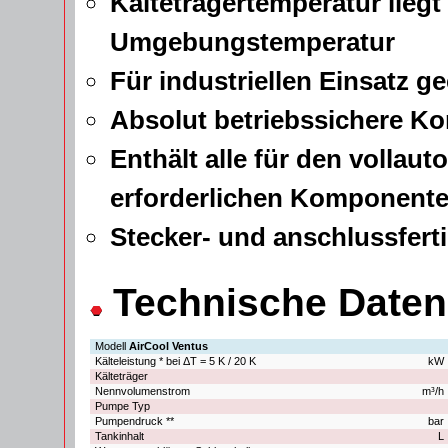
Kälteträgertemperatur liegt
Umgebungstemperatur
Für industriellen Einsatz g
Absolut betriebssichere Ko
Enthält alle für den volla
erforderlichen Komponent
Stecker- und anschlussfert
Technische Daten
Modell
AirCool Ventus
Kälteleistung * bei ΔT = 5 K / 20 K
kW 
Kälteträger
Nennvolumenstrom
m³/h 
Pumpe Typ
Pumpendruck **
bar 
Tankinhalt
L 