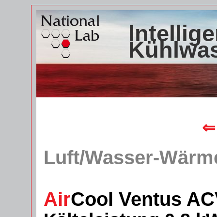
Intellig
Kühlwa
⇐
Luft/Wasser-Wärm
Air
Cool Ventus AC